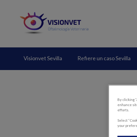
Home de Vision Vet
Visionvet Sevilla
Refiere un caso Sevilla
By clicking 
enhance site
efforts.
Select “Cook
your prefere