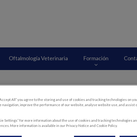
Oftalmología Veterinaria
Formación
Cont
“Accept All” you agree to the storing and use of cookies and tracking technologies on yo
Register Your Pet
 navigation, improve the performance of our website, analyse website use, and assist 
ie Settings” for more information about the use of cookies and tracking technologies an
nces. More information is available in our Privacy Notice and Cookie Policy.
Summary