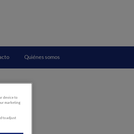
acto
Quiénes somos
ur device to
our marketing
d to adjust